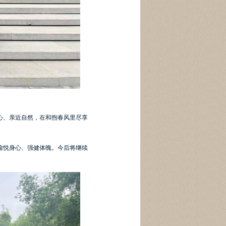
心、亲近自然，在和煦春风里尽享
愉悦身心、强健体魄。今后将继续