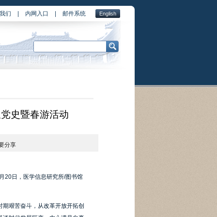
我们
|
内网入口
|
邮件系统
English
温党史暨春游活动
要分享
20日，医学信息研究所/图书馆
时期艰苦奋斗，从改革开放开拓创